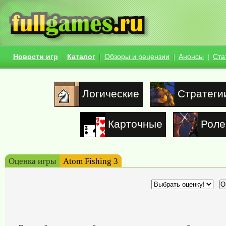
Новости игр
Каталог
Обзоры и рецензии
Анонсы
Ста
Логические
Стратеги
Карточные
Роле
Оценка игры
Atom Fishing 3