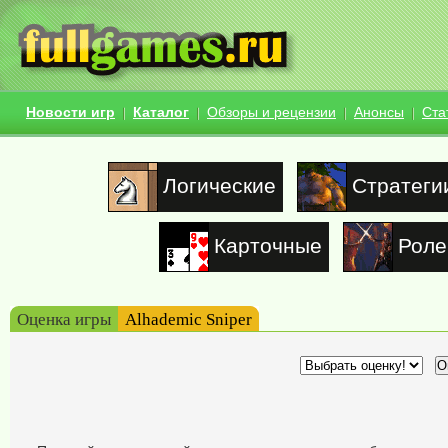
Новости игр
Каталог
Обзоры и рецензии
Анонсы
Ста
Логические
Стратеги
Карточные
Роле
Оценка игры
Alhademic Sniper