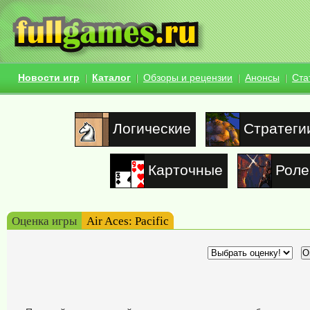
Новости игр
Каталог
Обзоры и рецензии
Анонсы
Ста
Логические
Стратеги
Карточные
Роле
Оценка игры
Air Aces: Pacific