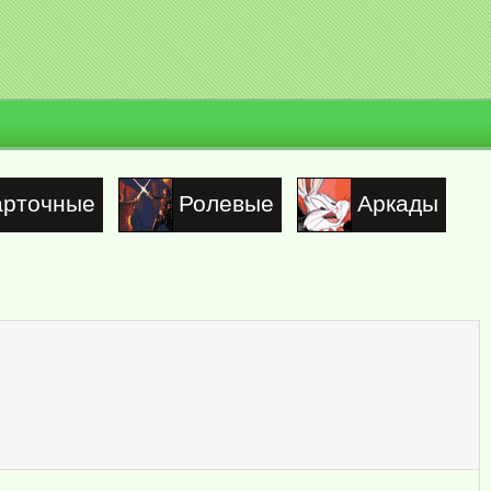
арточные
Ролевые
Аркады