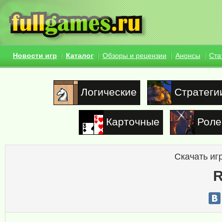
Новости игр
Каталог
Обзоры и рецензии
Анонсы
Ста
Логические
Стратеги
Карточные
Роле
Скачать иг
R