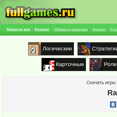
Новости игр
Каталог
Обзоры и рецензии
Анонсы
Ста
Логические
Стратеги
Карточные
Роле
Скачать игры
Ra