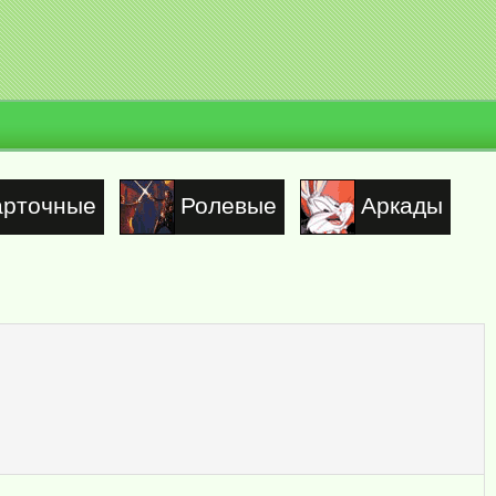
арточные
Ролевые
Аркады