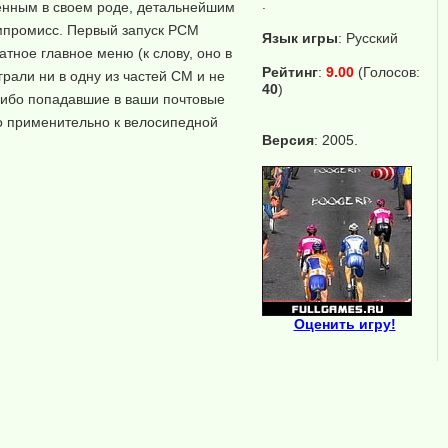
.
венным в своем роде, детальнейшим
мпромисс. Первый запуск PCM
Язык игры
:
Русский
тное главное меню (к слову, оно в
Рейтинг
:
9.00
(Голосов:
играли ни в одну из частей CM и не
40
)
-либо попадавшие в ваши почтовые
о применительно к велосипедной
Версия
: 2005.
Оценить игру!