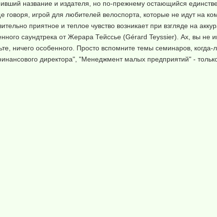
менивший название и издателя, но по-прежнему остающийся единст
говоря, игрой для любителей велоспорта, которые не идут на ко
тельно приятное и теплое чувство возникает при взгляде на аккура
енного саундтрека от Жерара Тейссье (Gérard Teyssier). Ах, вы не 
рьте, ничего особенного. Просто вспомните темы семинаров, когда
финансового директора", "Менеджмент малых предприятий" - тольк