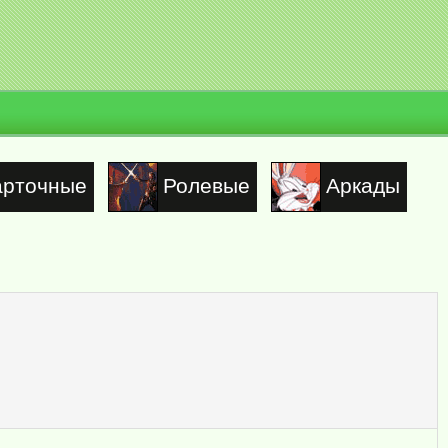
арточные
Ролевые
Аркады