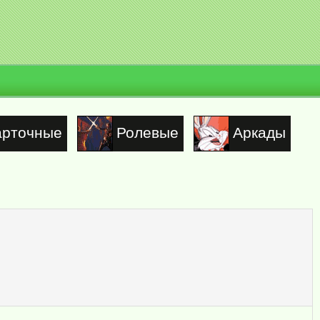
арточные
Ролевые
Аркады