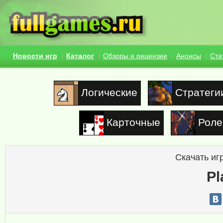
Новости игр
Каталог
Обзоры и рецензии
Анонсы
Ста
Логические
Стратеги
Карточные
Роле
Скачать иг
Pl