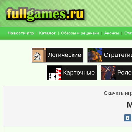
Новости игр
Каталог
Обзоры и рецензии
Анонсы
Ста
Логические
Стратеги
Карточные
Роле
Скачать иг
M