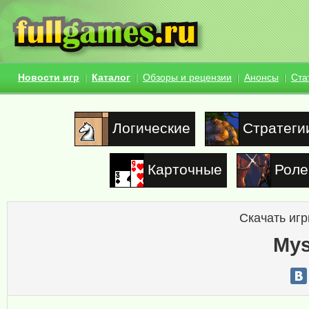
Новости игр
Каталог
Обзоры и рецензии
Анонсы
Ста
Логические
Стратеги
Карточные
Роле
Скачать игр
Mys