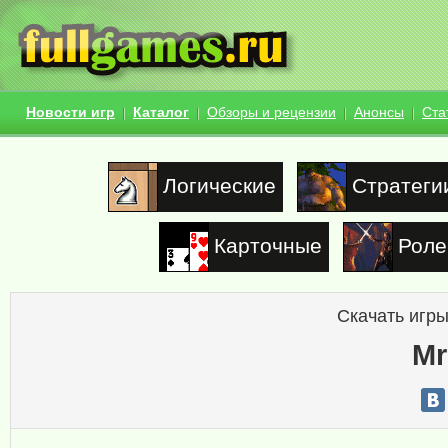
Новости игр
Каталог
Обзоры и рецензии
Анонсы
Ста
Логические
Стратеги
Карточные
Роле
Скачать игры
Mr