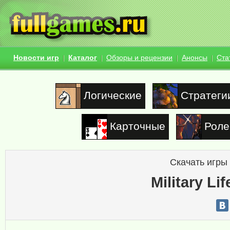
Новости игр
Каталог
Обзоры и рецензии
Анонсы
Ста
Логические
Стратеги
Карточные
Роле
Скачать игры
Military Li