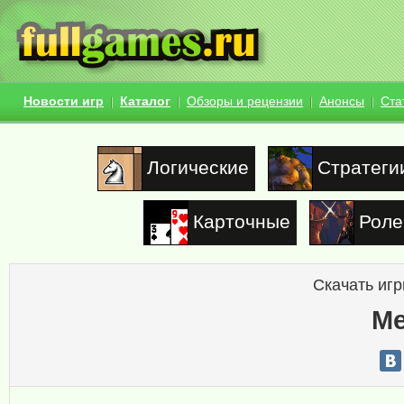
Новости игр
Каталог
Обзоры и рецензии
Анонсы
Ста
Логические
Стратеги
Карточные
Роле
Скачать игр
Me