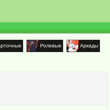
арточные
Ролевые
Аркады