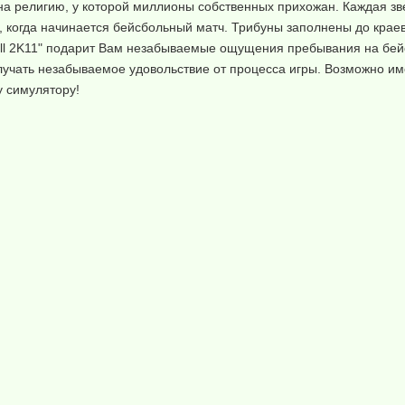
е на религию, у которой миллионы собственных прихожан. Каждая з
 когда начинается бейсбольный матч. Трибуны заполнены до краев
all 2K11" подарит Вам незабываемые ощущения пребывания на бей
лучать незабываемое удовольствие от процесса игры. Возможно и
у симулятору!