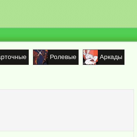
арточные
Ролевые
Аркады