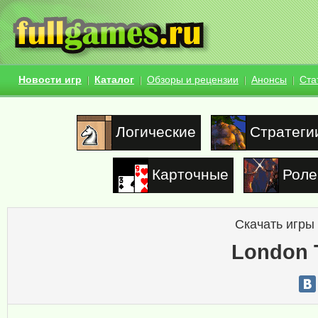
Новости игр
Каталог
Обзоры и рецензии
Анонсы
Ста
Логические
Стратеги
Карточные
Роле
Скачать игры
London 