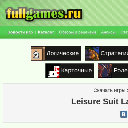
Новости игр
Каталог
Обзоры и рецензии
Анонсы
Ста
Логические
Стратеги
Карточные
Роле
Скачать игры 
Leisure Suit L