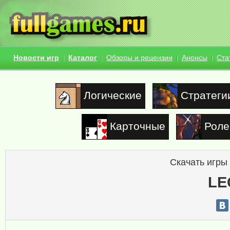
Новости игр
Каталог
Обзоры и рецензии
Анонсы
Ста
Логические
Стратеги
Карточные
Роле
Скачать игры
LE