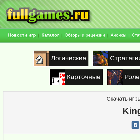
Новости игр
Каталог
Обзоры и рецензии
Анонсы
Ста
Логические
Стратеги
Карточные
Роле
Скачать игр
Kin