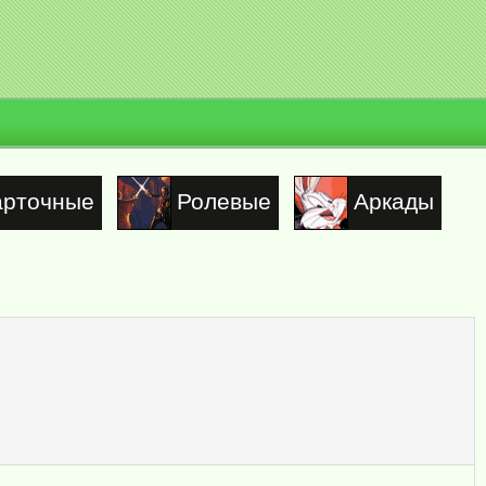
арточные
Ролевые
Аркады