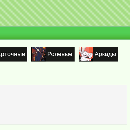
арточные
Ролевые
Аркады