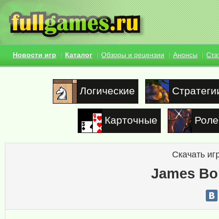
Новости игр
Каталог
Обзоры и рецензии
Анонсы
Ста
Логические
Стратеги
Карточные
Роле
Скачать иг
James Bo