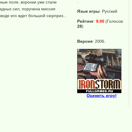
.
еные поля, воронки уже стали
адных сил, поручена миссия
Язык игры
:
Русский
аводе его ждет большой сюрприз...
Рейтинг
:
9.00
(Голосов:
28
)
Версия
: 2006.
Оценить игру!