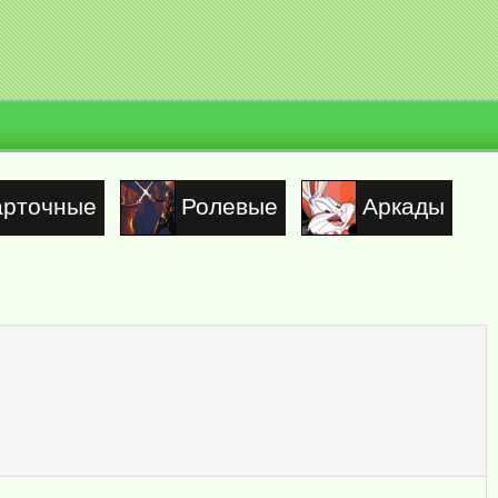
арточные
Ролевые
Аркады