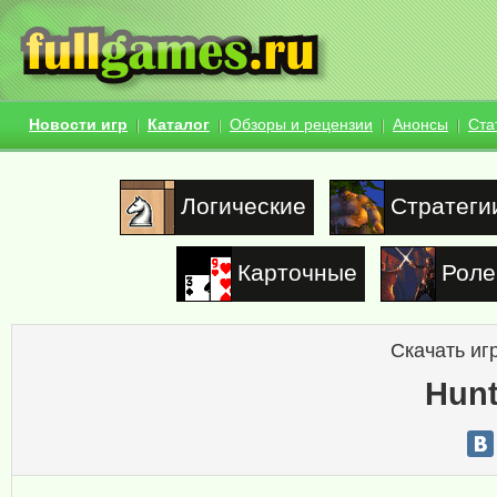
Новости игр
Каталог
Обзоры и рецензии
Анонсы
Ста
Логические
Стратеги
Карточные
Роле
Скачать иг
Hunt