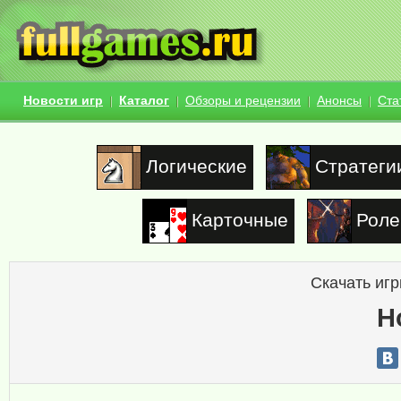
Новости игр
Каталог
Обзоры и рецензии
Анонсы
Ста
Логические
Стратеги
Карточные
Роле
Скачать игр
H