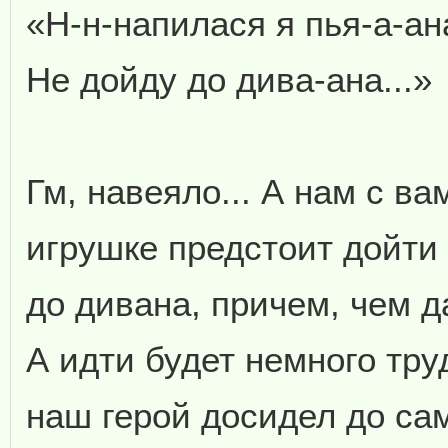
«Н-н-напилася я пья-а-ана
Не дойду до дива-ана...»
Гм, навеяло... А нам с ва
игрушке предстоит дойти
до дивана, причем, чем д
А идти будет немного тру
наш герой досидел до сам