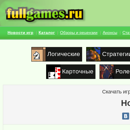
Новости игр
Каталог
Обзоры и рецензии
Анонсы
Ста
Логические
Стратеги
Карточные
Роле
Скачать иг
H