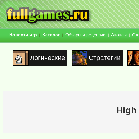
Новости игр
Каталог
Обзоры и рецензии
Анонсы
Ст
Логические
Стратегии
High 