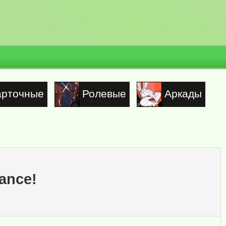
арточные
Ролевые
Аркады
Dance!