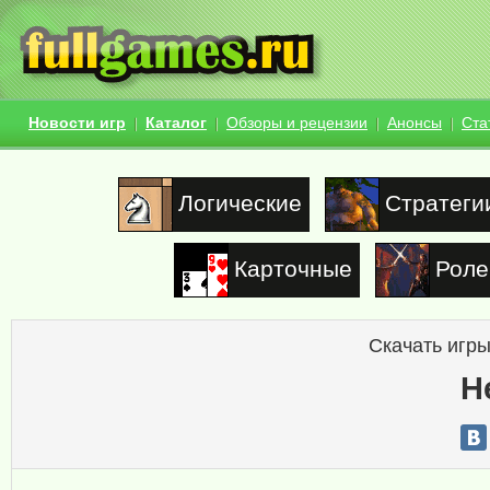
Новости игр
Каталог
Обзоры и рецензии
Анонсы
Ста
Логические
Стратеги
Карточные
Роле
Скачать игры
H