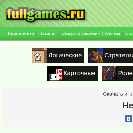
Новости игр
Каталог
Обзоры и рецензии
Анонсы
Ста
Логические
Стратеги
Карточные
Роле
Скачать игр
He