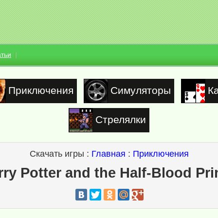
атьи
Приключения
Симуляторы
К
Стрелялки
Скачать игры :
Главная
:
Приключения
rry Potter and the Half-Blood Pri