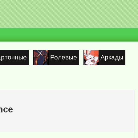
арточные
Ролевые
Аркады
nce