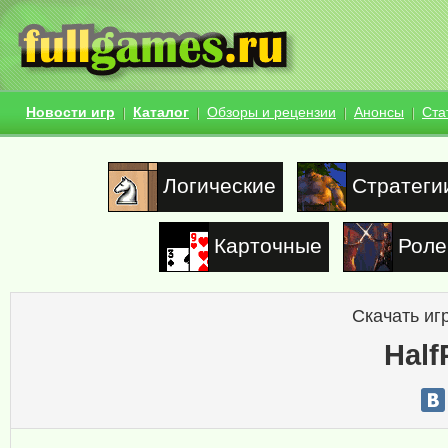
Новости игр
Каталог
Обзоры и рецензии
Анонсы
Ста
Логические
Стратеги
Карточные
Роле
Скачать иг
Half