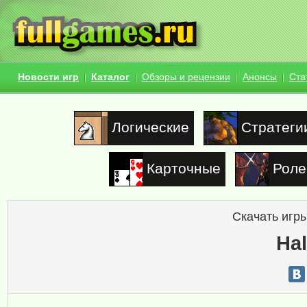
Новости игр
Каталог
Обзоры и рецензии
Анонсы
Ста
Логические
Стратеги
Карточные
Роле
Скачать игры
Hal