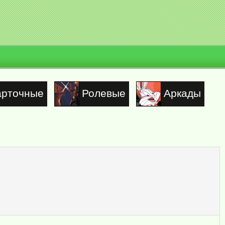
арточные
Ролевые
Аркады