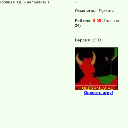
.
очки и т.д. и направить в
Язык игры
:
Русский
Рейтинг
:
9.00
(Голосов:
24
)
Версия
: 1993.
Оценить игру!