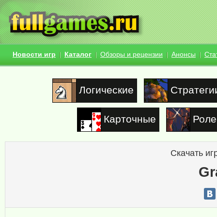
Новости игр
Каталог
Обзоры и рецензии
Анонсы
Ста
Логические
Стратеги
Карточные
Роле
Скачать иг
Gr