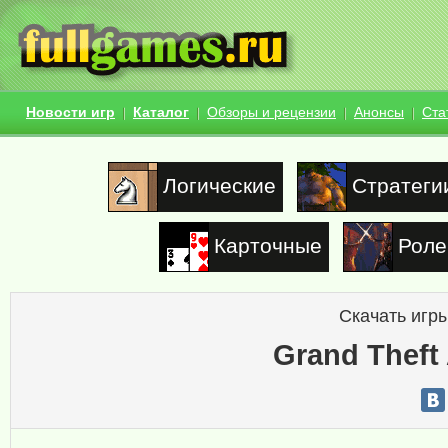
Новости игр
Каталог
Обзоры и рецензии
Анонсы
Ста
Логические
Стратеги
Карточные
Роле
Скачать игры
Grand Theft