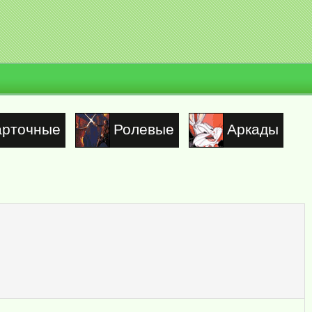
арточные
Ролевые
Аркады