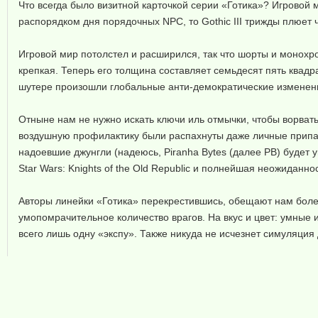
Что всегда было визитной карточкой серии «Готика»? Игрово
распорядком дня порядочных NPC, то Gothic III трижды плюет ч
Игровой мир потолстел и расширился, так что шорты и монохром
крепкая. Теперь его толщина составляет семьдесят пять квад
шутере произошли глобальные анти-демократические изменения
Отныне нам не нужно искать ключи иль отмычки, чтобы ворвать
воздушную профилактику были распахнуты даже личные припар
надоевшие джунгли (надеюсь, Piranha Bytes (далее PB) будет
Star Wars: Knights of the Old Republic и полнейшая неожиданно
Авторы линейки «Готика» перекрестившись, обещают нам более
умопомрачительное количество врагов. На вкус и цвет: умные
всего лишь одну «экспу». Также никуда не исчезнет симуляция