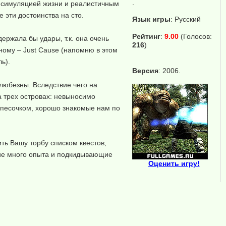
.
, симуляцией жизни и реалистичным
 эти достоинства на сто.
Язык игры
:
Русский
Рейтинг
:
9.00
(Голосов:
ержала бы удары, т.к. она очень
216
)
ному – Just Cause (напомню в этом
ь).
Версия
: 2006.
 любезны. Вследствие чего на
 трех островах: невыносимо
м песочком, хорошо знакомые нам по
ть Вашу торбу списком квестов,
щие много опыта и подкидывающие
Оценить игру!