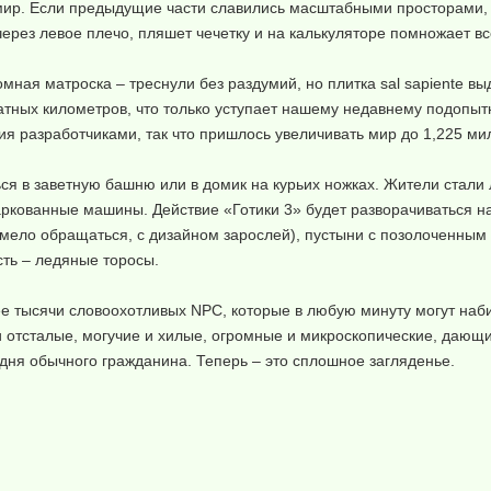
й мир. Если предыдущие части славились масштабными просторами
ерез левое плечо, пляшет чечетку и на калькуляторе помножает все
ная матроска – треснули без раздумий, но плитка sal sapiente выд
ратных километров, что только уступает нашему недавнему подопыт
 разработчиками, так что пришлось увеличивать мир до 1,225 мил
ся в заветную башню или в домик на курьих ножках. Жители стали
кованные машины. Действие «Готики 3» будет разворачиваться на
 умело обращаться, с дизайном зарослей), пустыни с позолоченны
сть – ледяные торосы.
 тысячи словоохотливых NPC, которые в любую минуту могут наби
 и отсталые, могучие и хилые, огромные и микроскопические, даю
 дня обычного гражданина. Теперь – это сплошное загляденье.