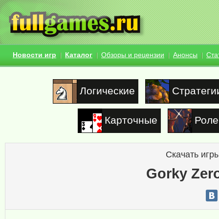
Новости игр
Каталог
Обзоры и рецензии
Анонсы
Ста
Логические
Стратеги
Карточные
Роле
Скачать игры
Gorky Zer