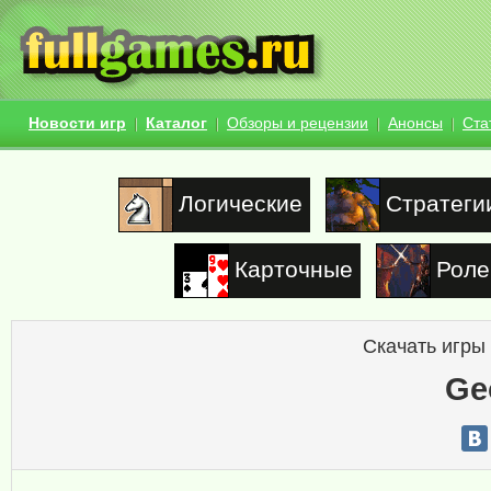
Новости игр
Каталог
Обзоры и рецензии
Анонсы
Ста
Логические
Стратеги
Карточные
Роле
Скачать игры
Geo