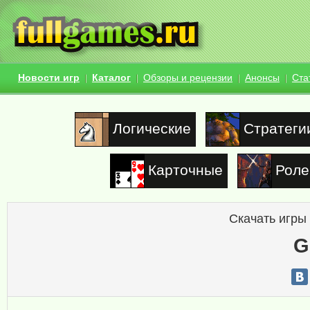
Новости игр
Каталог
Обзоры и рецензии
Анонсы
Ста
Логические
Стратеги
Карточные
Роле
Скачать игры
G