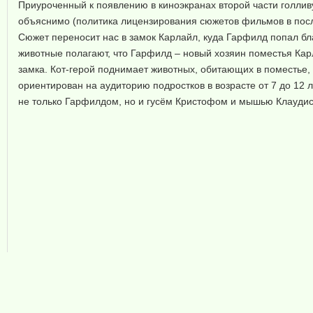
Приуроченный к появлению в киноэкранах второй части голлив
объяснимо (политика лицензирования сюжетов фильмов в пос
Сюжет переносит нас в замок Карлайл, куда Гарфилд попал бл
животные полагают, что Гарфилд – новый хозяин поместья Карл
замка. Кот-герой поднимает животных, обитающих в поместье,
ориентирован на аудиторию подростков в возрасте от 7 до 12 лет
не только Гарфилдом, но и гусём Кристофом и мышью Клауди