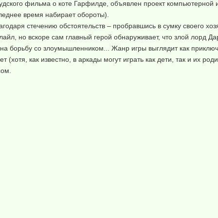
удского фильма о коте Гарфилде, объявлен проект компьютерной и
леднее время набирает обороты).
агодаря стечению обстоятельств – пробравшись в сумку своего хоз
айл, но вскоре сам главный герой обнаруживает, что злой лорд Да
 на борьбу со злоумышленником... Жанр игры выглядит как приклю
 (хотя, как известно, в аркады могут играть как дети, так и их род
сом.