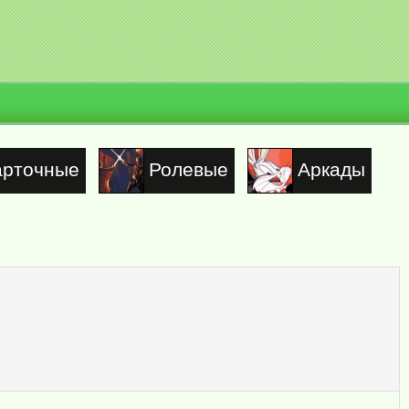
арточные
Ролевые
Аркады