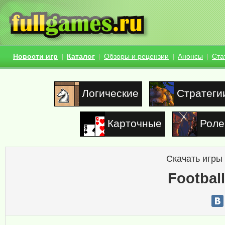
Новости игр
Каталог
Обзоры и рецензии
Анонсы
Ста
Логические
Стратеги
Карточные
Роле
Скачать игры
Footbal