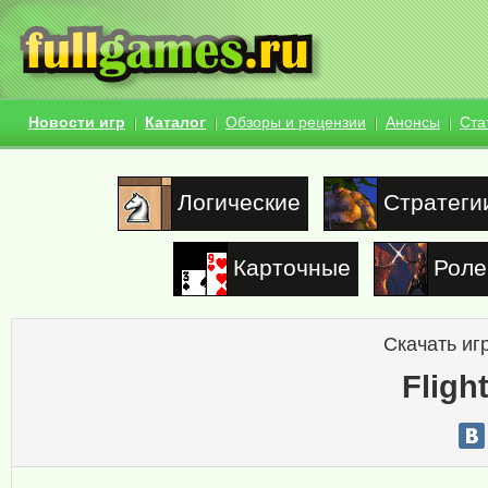
Новости игр
Каталог
Обзоры и рецензии
Анонсы
Ста
Логические
Стратеги
Карточные
Роле
Скачать иг
Fligh