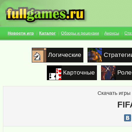
Новости игр
Каталог
Обзоры и рецензии
Анонсы
Ста
Логические
Стратеги
Карточные
Роле
Скачать игры
FIF