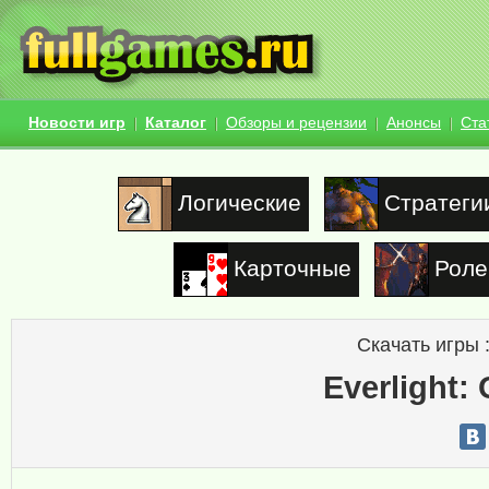
Новости игр
Каталог
Обзоры и рецензии
Анонсы
Ста
Логические
Стратеги
Карточные
Роле
Скачать игры 
Everlight: