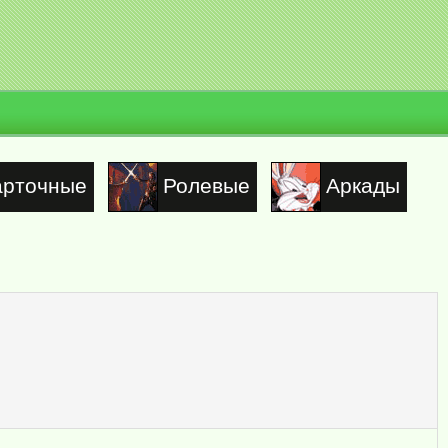
арточные
Ролевые
Аркады