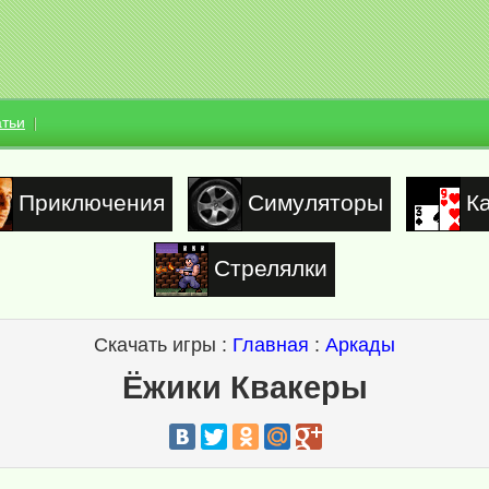
атьи
Приключения
Симуляторы
К
Стрелялки
Скачать игры :
Главная
:
Аркады
Ёжики Квакеры