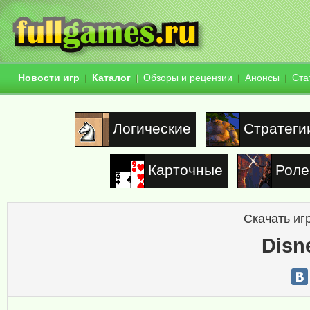
Новости игр
Каталог
Обзоры и рецензии
Анонсы
Ста
Логические
Стратеги
Карточные
Роле
Скачать иг
Disn