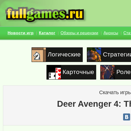
Новости игр
Каталог
Обзоры и рецензии
Анонсы
Ста
Логические
Стратеги
Карточные
Роле
Скачать игры
Deer Avenger 4: T