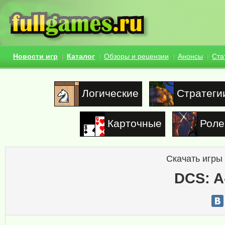
Новости игр
Каталог
Обзоры и рецензии
Анонсы
Ста
Логические
Стратеги
Карточные
Роле
Скачать игры
DCS: A